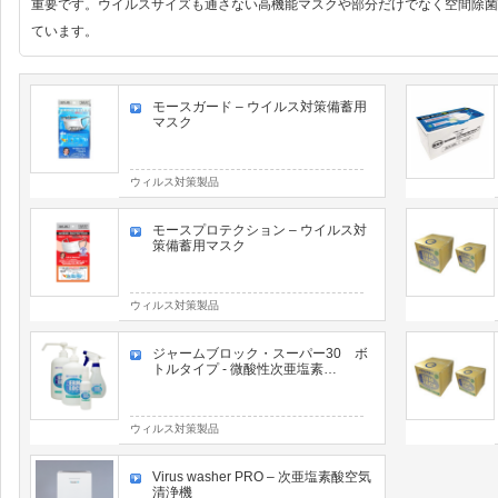
重要です。ウイルスサイズも通さない高機能マスクや部分だけでなく空間除菌
ています。
モースガード – ウイルス対策備蓄用
マスク
ウィルス対策製品
モースプロテクション – ウイルス対
策備蓄用マスク
ウィルス対策製品
ジャームブロック・スーパー30 ボ
トルタイプ - 微酸性次亜塩素…
ウィルス対策製品
Virus washer PRO – 次亜塩素酸空気
清浄機